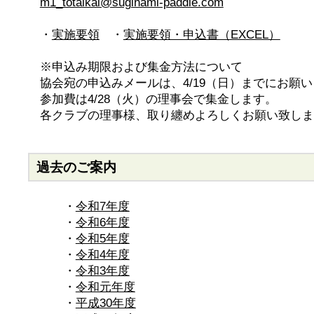
m1_totaikai@suginami-paddle.com
・
実施要領
・
実施要領・申込書（EXCEL）
※申込み期限および集金方法について
協会宛の申込みメールは、4/19（日）までにお願
参加費は4/28（火）の理事会で集金します。
各クラブの理事様、取り纏めよろしくお願い致しま
過去のご案内
・
令和7年度
・
令和6年度
・
令和5年度
・
令和4年度
・
令和3年度
・
令和元年度
・
平成30年度