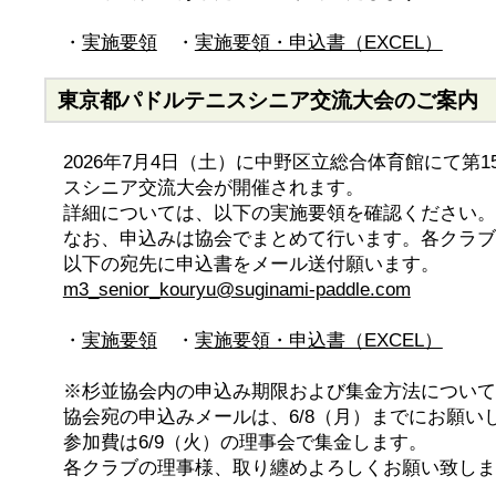
・
実施要領
・
実施要領・申込書（EXCEL）
東京都パドルテニスシニア交流大会のご案内
2026年7月4日（土）に中野区立総合体育館にて第
スシニア交流大会が開催されます。
詳細については、以下の実施要領を確認ください。
なお、申込みは協会でまとめて行います。各クラブ
以下の宛先に申込書をメール送付願います。
m3_senior_kouryu@suginami-paddle.com
・
実施要領
・
実施要領・申込書（EXCEL）
※杉並協会内の申込み期限および集金方法について
協会宛の申込みメールは、6/8（月）までにお願い
参加費は6/9（火）の理事会で集金します。
各クラブの理事様、取り纏めよろしくお願い致しま